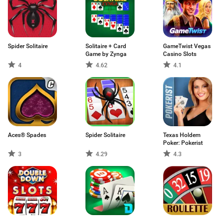
Spider Solitaire
Solitaire + Card
GameTwist Vegas
Game by Zynga
Casino Slots
4
4.62
4.1
Aces® Spades
Spider Solitaire
Texas Holdem
Poker: Pokerist
3
4.29
4.3