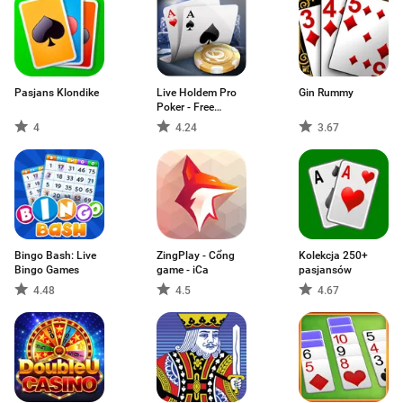
Pasjans Klondike
Live Holdem Pro
Gin Rummy
Poker - Free
Casino Games
4
4.24
3.67
Bingo Bash: Live
ZingPlay - Cổng
Kolekcja 250+
Bingo Games
game - iCa
pasjansów
4.48
4.5
4.67