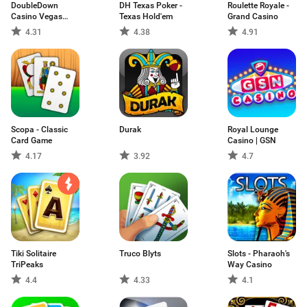
DoubleDown
DH Texas Poker -
Roulette Royale -
Casino Vegas
Texas Hold'em
Grand Casino
Slots
4.31
4.38
4.91
Scopa - Classic
Durak
Royal Lounge
Card Game
Casino | GSN
4.17
3.92
4.7
Tiki Solitaire
Truco Blyts
Slots - Pharaoh's
TriPeaks
Way Casino
4.4
4.33
4.1