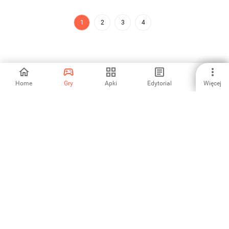
1
2
3
4
Home
Gry
Apki
Edytorial
Więcej
Aptoide to najszybciej rozwijający się sklep z aplikacjami i
platforma dystrybucji na świecie. Jesteśmy globalną platformą dla
globalnych talentów. Pragniesz świata?
Polski
Aptoide App Store