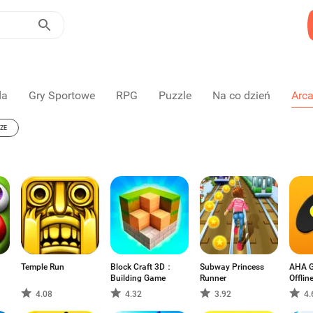
da
Gry Sportowe
RPG
Puzzle
Na co dzień
Arc
ZE
Temple Run
Block Craft 3D：
Subway Princess
AHA G
Building Game
Runner
Offli
4.08
4.32
3.92
4.