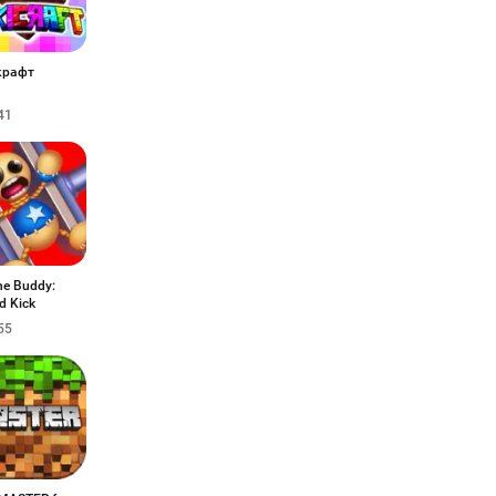
крафт
41
he Buddy:
d Kick
55