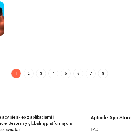
1
2
3
4
5
6
7
8
jący się sklep z aplikacjami i
Aptoide App Store
ecie. Jesteśmy globalną platformą dla
esz świata?
FAQ