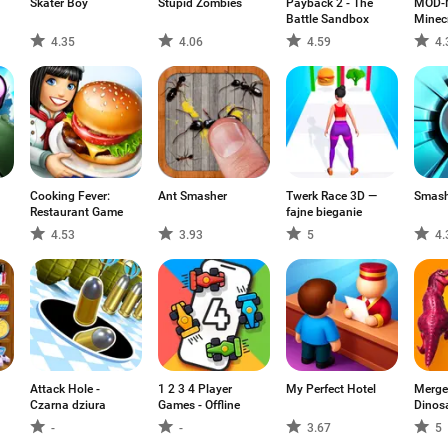
Skater Boy
Stupid Zombies
Payback 2 - The
MOD-
Battle Sandbox
Minec
4.35
4.06
4.59
4.
Cooking Fever:
Ant Smasher
Twerk Race 3D —
Smash
Restaurant Game
fajne bieganie
4.53
3.93
5
4.
Attack Hole -
1 2 3 4 Player
My Perfect Hotel
Merge
Czarna dziura
Games - Offline
Dinos
-
-
3.67
5