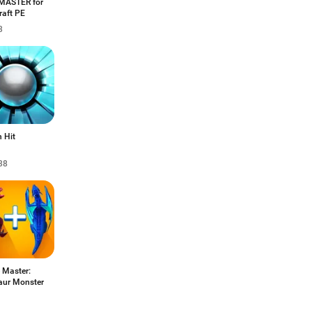
MASTER for
raft PE
3
 Hit
38
 Master:
aur Monster