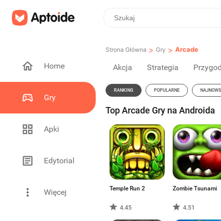
>
>
Arcade
Strona Główna
Gry
Home
Akcja
Strategia
Przygo
RANKING
POPULARNE
NAJNOWS
Gry
Top Arcade Gry na Androida
Apki
Edytorial
Temple Run 2
Zombie Tsunami
Więcej
4.45
4.51