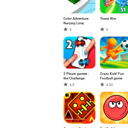
Color Adventure:
Tower War
Narysuj Linię
5
5
2 Player games :
Crazy Kick! Fun
the Challenge
Football game
4.5
4.33