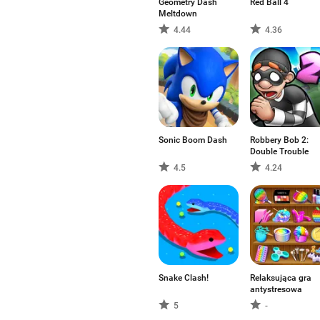
Geometry Dash
Red Ball 4
Meltdown
4.44
4.36
Sonic Boom Dash
Robbery Bob 2:
Double Trouble
4.5
4.24
Snake Clash!
Relaksująca gra
antystresowa
5
-