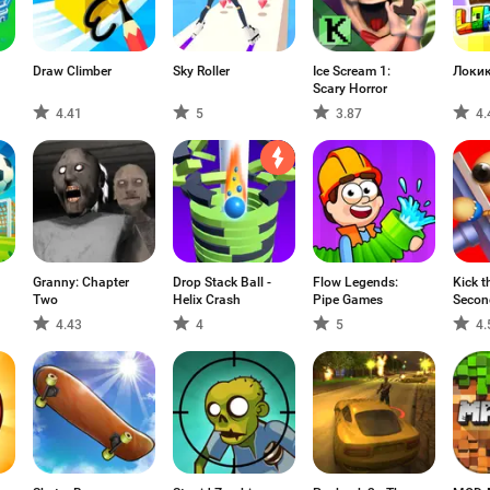
Draw Climber
Sky Roller
Ice Scream 1:
Локи
Scary Horror
4.41
5
3.87
4.
Granny: Chapter
Drop Stack Ball -
Flow Legends:
Kick t
Two
Helix Crash
Pipe Games
Secon
4.43
4
5
4.