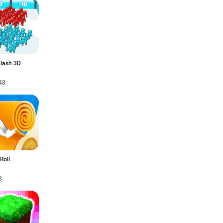
Clash 3D
48
 Roll
8