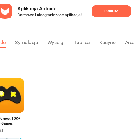
Aplikacja Aptoide
POBIERZ
Darmowe i nieograniczone aplikacje!
ade
Symulacja
Wyścigi
Tablica
Kasyno
Arcad
ames: 10K+
ne Games
64