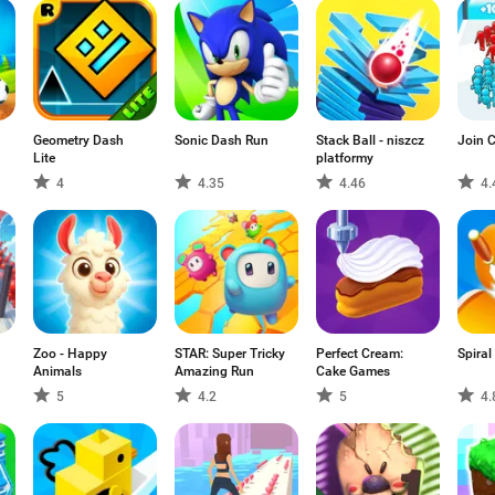
Geometry Dash
Sonic Dash Run
Stack Ball - niszcz
Join 
Lite
platformy
4
4.35
4.46
4.
Zoo - Happy
STAR: Super Tricky
Perfect Cream:
Spiral
Animals
Amazing Run
Cake Games
5
4.2
5
4.