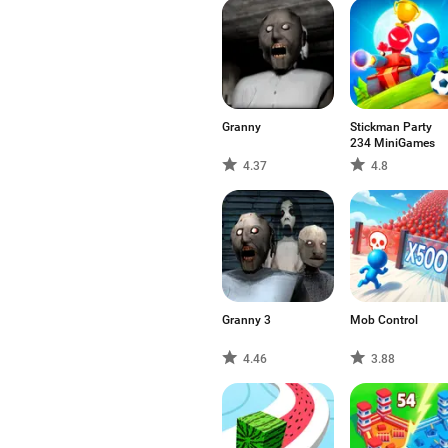
Granny
Stickman Party
234 MiniGames
4.37
4.8
Granny 3
Mob Control
4.46
3.88