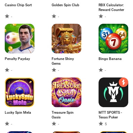
Casino Chip Sort
Golden Spin Club
RBX Calculator:
Reward Counter
-
-
-
Penalty Payday
Fortune Shiny
Bingo Banana
Gems
-
-
-
Lucky Spin Mela
Treasure Spin
MTT SPORTS -
Oasis
Texas Poker
-
-
5