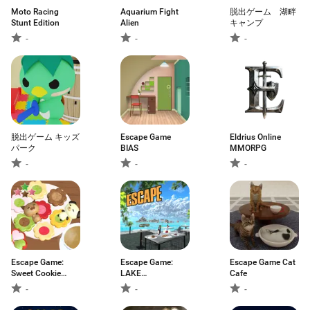
Moto Racing
Aquarium Fight
脱出ゲーム 湖畔
Stunt Edition
Alien
キャンプ
-
-
-
脱出ゲーム キッズ
Escape Game
Eldrius Online
パーク
BIAS
MMORPG
-
-
-
Escape Game:
Escape Game:
Escape Game Cat
Sweet Cookie
LAKE
Cafe
Shop
RESTAURANT
-
-
-