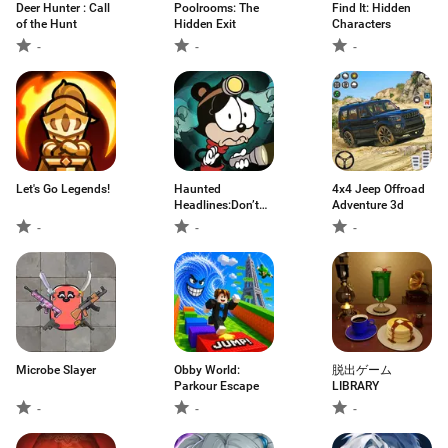
Deer Hunter : Call
Poolrooms: The
Find It: Hidden
of the Hunt
Hidden Exit
Characters
-
-
-
Let's Go Legends!
Haunted
4x4 Jeep Offroad
Headlines:Don’t
Adventure 3d
Scream
-
-
-
Microbe Slayer
Obby World:
脱出ゲーム
Parkour Escape
LIBRARY
-
-
-