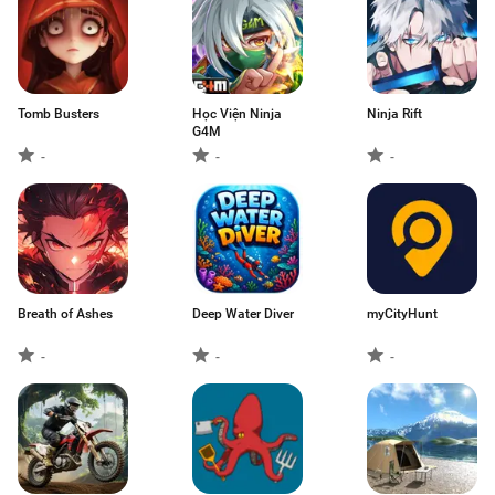
Tomb Busters
Học Viện Ninja
Ninja Rift
G4M
-
-
-
Breath of Ashes
Deep Water Diver
myCityHunt
-
-
-