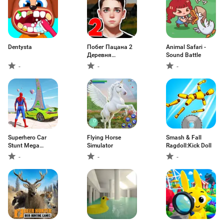
Dentysta
Побег Пацана 2
Animal Safari -
Деревня
Sound Battle
Runaway
-
-
-
Superhero Car
Flying Horse
Smash & Fall
Stunt Mega
Simulator
Ragdoll:Kick Doll
Ramps
-
-
-