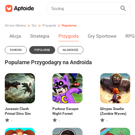
>
>
>
Strona Główna
Gry
Przygoda
Popularne
Akcja
Strategia
Przygoda
Gry Sportowe
RPG
RANKING
POPULARNE
NAJNOWSZE
Popularne Przygodagry na Androida
Jurassic Clash
Parkour Escape:
Штурм Зомби
Primal Dino Sim
Night Forest
(Zombie Waves)
-
-
-