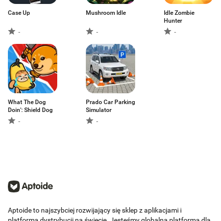
Case Up
Mushroom Idle
Idle Zombie
Hunter
-
-
-
What The Dog
Prado Car Parking
Doin': Shield Dog
Simulator
-
-
Aptoide to najszybciej rozwijający się sklep z aplikacjami i
platforma dystrybucji na świecie. Jesteśmy globalną platformą dla