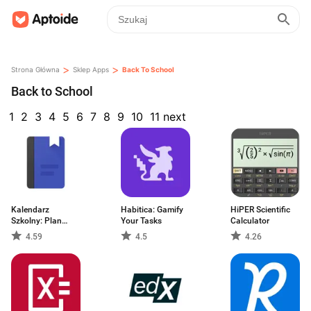
>
>
Strona Główna
Sklep Apps
Back To School
Back to School
1
2
3
4
5
6
7
8
9
10
11
next
Kalendarz
Habitica: Gamify
HiPER Scientific
Szkolny: Plan
Your Tasks
Calculator
lekcji
4.59
4.5
4.26