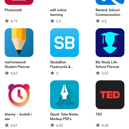
Photomath
edX online
Remind: School
learning
Communication
4.71
3.5
4.5
myHomework
StudyBlue
My Study Life -
Student Planner
Flashcards &
School Planner
Quizzes
4.67
3
3.67
Alarmy – budzik i
Squid: Take Notes,
TED
sen
Markup PDFs
4.61
4.52
4.26