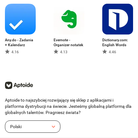
Any.do - Zadania
Evernote -
Dictionary.com:
+ Kalendarz
Organizer notatek
English Words
4.16
4.13
4.46
Aptoide to najszybciej rozwijający się sklep z aplikacjami i
platforma dystrybucji na świecie. Jesteśmy globalną platformą dla
globalnych talentów. Pragniesz świata?
Polski