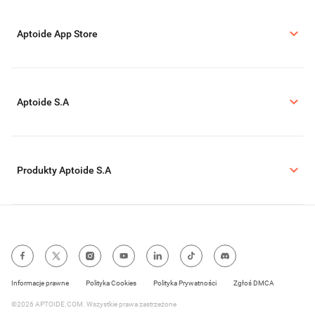
Aptoide App Store
Aptoide S.A
Produkty Aptoide S.A
Informacje prawne
Polityka Cookies
Polityka Prywatności
Zgłoś DMCA
©2026 APTOIDE.COM. Wszystkie prawa zastrzeżone