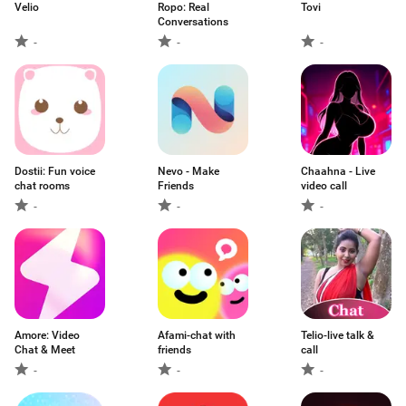
Velio
Ropo: Real
Tovi
Conversations
-
-
-
Dostii: Fun voice
Nevo - Make
Chaahna - Live
chat rooms
Friends
video call
-
-
-
Amore: Video
Afami-chat with
Telio-live talk &
Chat & Meet
friends
call
-
-
-