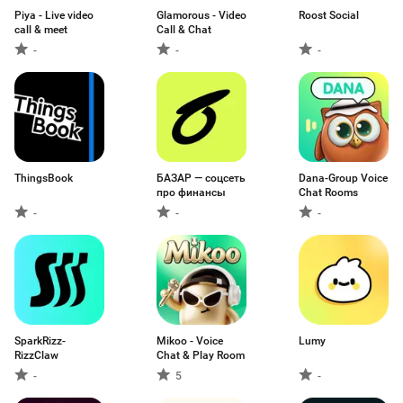
Piya - Live video
Glamorous - Video
Roost Social
call & meet
Call & Chat
-
-
-
ThingsBook
БАЗАР — соцсеть
Dana-Group Voice
про финансы
Chat Rooms
-
-
-
SparkRizz-
Mikoo - Voice
Lumy
RizzClaw
Chat & Play Room
-
5
-