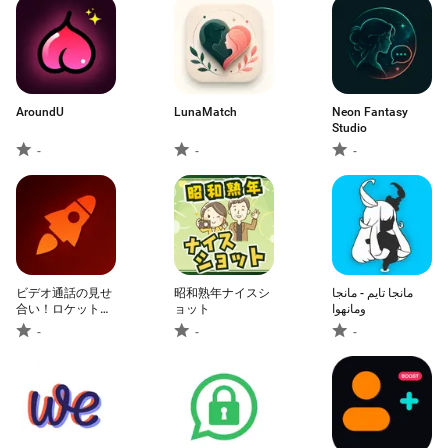
AroundU
LunaMatch
Neon Fantasy
Studio
-
-
-
ビデオ通話の見せ
昭和熟年ナイスシ
مانجا تايم - مانجا
合い！ロケットの
ョット
ومانهوا
ビデオチャットで
-
-
-
目標達成