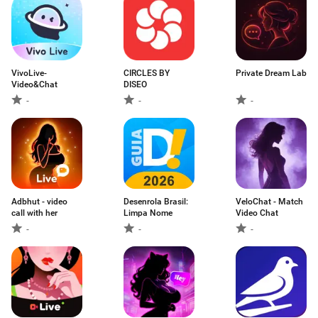
VivoLive-
CIRCLES BY
Private Dream Lab
Video&Chat
DISEO
-
-
-
Adbhut - video
Desenrola Brasil:
VeloChat - Match
call with her
Limpa Nome
Video Chat
-
-
-