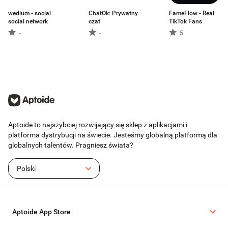
wedium - social
ChatOk: Prywatny
FameFlow - Real
social network
czat
TikTok Fans
-
-
5
Aptoide to najszybciej rozwijający się sklep z aplikacjami i
platforma dystrybucji na świecie. Jesteśmy globalną platformą dla
globalnych talentów. Pragniesz świata?
Polski
Aptoide App Store