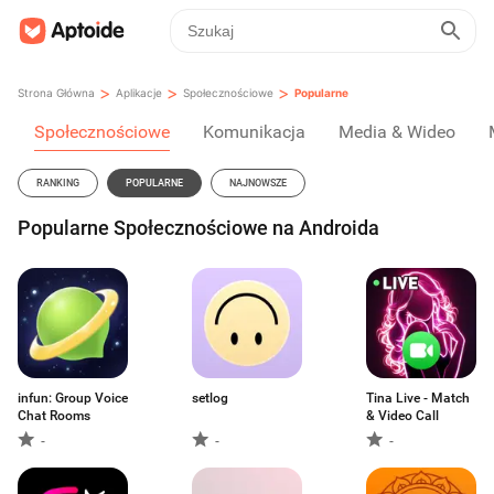
>
>
>
Strona Główna
Aplikacje
Społecznościowe
Popularne
Społecznościowe
Komunikacja
Media & Wideo
RANKING
POPULARNE
NAJNOWSZE
Popularne Społecznościowe na Androida
infun: Group Voice
setlog
Tina Live - Match
Chat Rooms
& Video Call
-
-
-