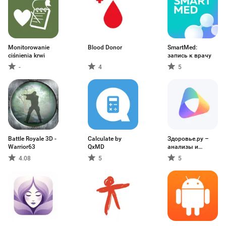
Monitorowanie
Blood Donor
SmartMed:
ciśnienia krwi
запись к врачу
-
4
5
Battle Royale 3D -
Calculate by
Здоровье.ру –
Warrior63
QxMD
анализы и
чекапы
4.08
5
5