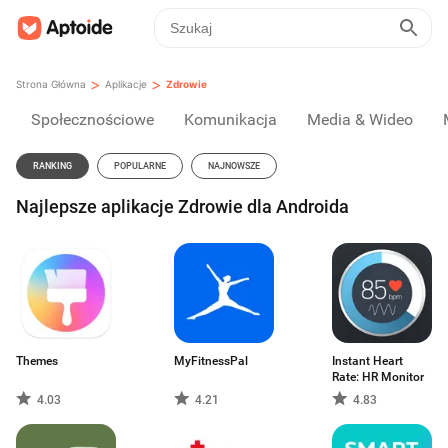
>
>
Strona Główna
Aplikacje
Zdrowie
Społecznościowe
Komunikacja
Media & Wideo
RANKING
POPULARNE
NAJNOWSZE
Najlepsze aplikacje Zdrowie dla Androida
Themes
MyFitnessPal
Instant Heart
Rate: HR Monitor
4.03
4.21
4.83