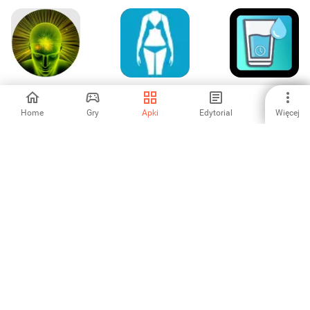
استرخاء وتنويم
Body Mass Index
Drink Water
بالأيحاء
& Basal Metabolic
Reminder
Ratio
Home
Gry
Apki
Edytorial
Więcej
5
-
-
Free Body Shape
pharmacy 974
Stress Monitor
Surgery Editor
-
-
-