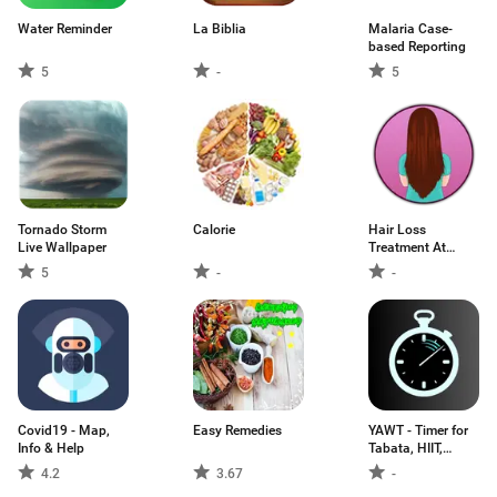
Water Reminder
La Biblia
Malaria Case-
based Reporting
5
-
5
Tornado Storm
Calorie
Hair Loss
Live Wallpaper
Treatment At
Home
5
-
-
Covid19 - Map,
Easy Remedies
YAWT - Timer for
Info & Help
Tabata, HIIT,
Interval Training
4.2
3.67
-