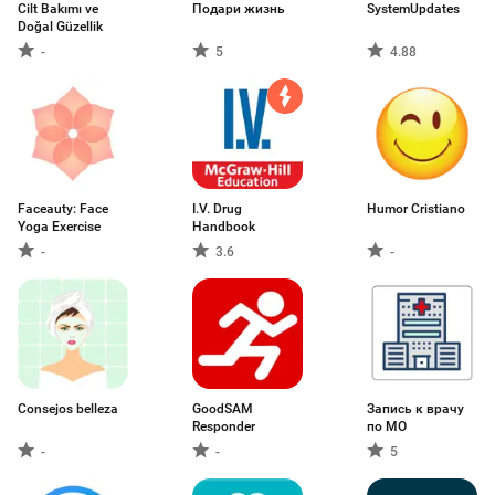
Cilt Bakımı ve
Подари жизнь
SystemUpdates
Doğal Güzellik
-
5
4.88
Faceauty: Face
I.V. Drug
Humor Cristiano
Yoga Exercise
Handbook
-
3.6
-
Consejos belleza
GoodSAM
Запись к врачу
Responder
по МО
-
-
5