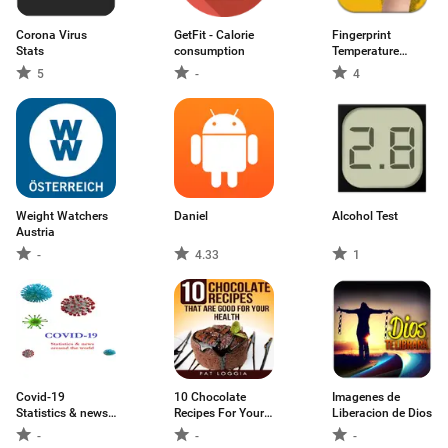
Corona Virus
GetFit - Calorie
Fingerprint
Stats
consumption
Temperature
Prank
5
-
4
Weight Watchers
Daniel
Alcohol Test
Austria
-
4.33
1
Covid-19
10 Chocolate
Imagenes de
Statistics & news
Recipes For Your
Liberacion de Dios
around the world
Health
-
-
-