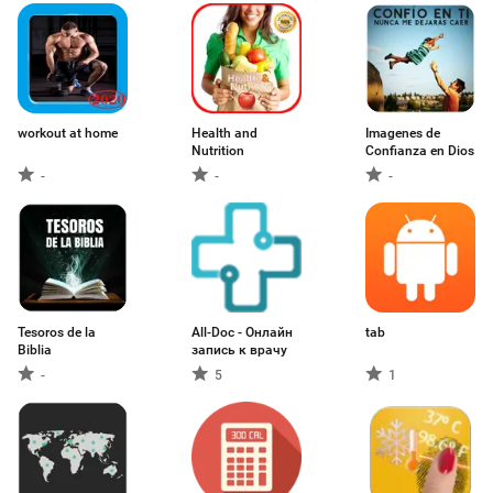
workout at home
Health and
Imagenes de
Nutrition
Confianza en Dios
-
-
-
Tesoros de la
All-Doc - Онлайн
tab
Biblia
запись к врачу
-
5
1