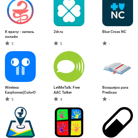
К врачу - запись
2dr.ru
Blue Cross NC
онлайн
3
5
-
Wireless
LetMeTalk: Free
Bosquejos para
Earphones(ColorOS11)
AAC Talker
Predicas
5
4
-