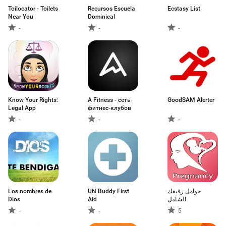
Toilocator - Toilets
Recursos Escuela
Ecstasy List
Near You
Dominical
-
-
-
Know Your Rights:
A Fitness - сеть
GoodSAM Alerter
Legal App
фитнес-клубов
-
-
-
Los nombres de
UN Buddy First
حوامل رفيقك
Dios
Aid
الشامل
-
-
5