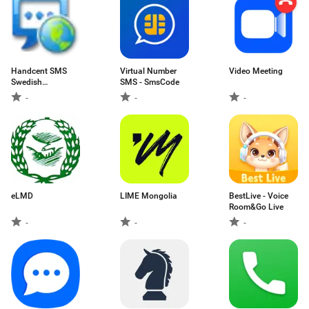
Handcent SMS
Virtual Number
Video Meeting
Swedish
SMS - SmsCode
Language
-
-
-
eLMD
LIME Mongolia
BestLive - Voice
Room&Go Live
-
-
-