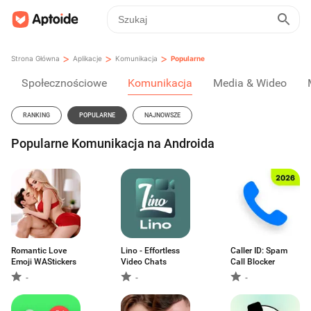
>
>
>
Strona Główna
Aplikacje
Komunikacja
Popularne
Społecznościowe
Komunikacja
Media & Wideo
RANKING
POPULARNE
NAJNOWSZE
Popularne Komunikacja na Androida
Romantic Love
Lino - Effortless
Caller ID: Spam
Emoji WAStickers
Video Chats
Call Blocker
-
-
-