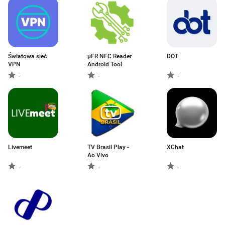
Światowa sieć
µFR NFC Reader
DOT
VPN
Android Tool
-
-
-
Livemeet
TV Brasil Play -
XChat
Ao Vivo
-
-
-