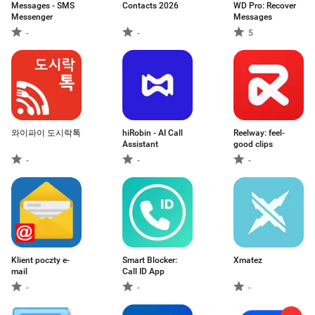
Messages - SMS
Contacts 2026
WD Pro: Recover
Messenger
Messages
-
-
5
와이파이 도시락톡
hiRobin - AI Call
Reelway: feel-
Assistant
good clips
-
-
-
Klient poczty e-
Smart Blocker:
Xmatez
mail
Call ID App
-
-
-