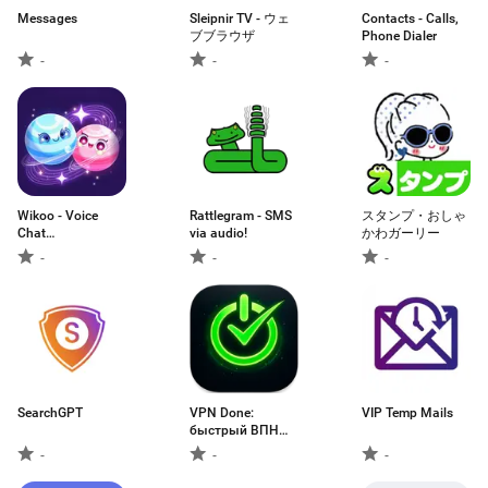
Messages
Sleipnir TV - ウェ
Contacts - Calls,
ブブラウザ
Phone Dialer
-
-
-
Wikoo - Voice
Rattlegram - SMS
スタンプ・おしゃ
Chat
via audio!
かわガーリー
Party&Games
-
-
-
SearchGPT
VPN Done:
VIP Temp Mails
быстрый ВПН
Россия
-
-
-