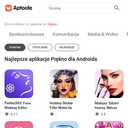
>
>
Strona Główna
Aplikacje
Piękno
Społecznościowe
Komunikacja
Media & Wideo
RANKING
POPULARNE
NAJNOWSZE
Najlepsze aplikacje Piękno dla Androida
Perfect365: Face
Holiday Sticker
Makijaz: Edytor
Makeup Editor
Filter Make Up
twarzy, Retusz
4.11
-
3.9