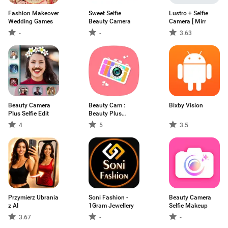
Fashion Makeover
Sweet Selfie
Lustro + Selfie
Wedding Games
Beauty Camera
Camera [ Mirr
-
-
3.63
Beauty Camera
Beauty Cam :
Bixby Vision
Plus Selfie Edit
Beauty Plus
Camera
4
5
3.5
Przymierz Ubrania
Soni Fashion -
Beauty Camera
z AI
1Gram Jewellery
Selfie Makeup
3.67
-
-