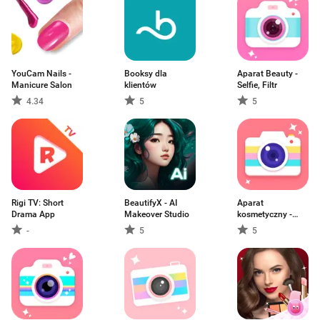
YouCam Nails -
Booksy dla
Aparat Beauty -
Manicure Salon
klientów
Selfie, Filtr
4.34
5
5
Rigi TV: Short
BeautifyX - AI
Aparat
Drama App
Makeover Studio
kosmetyczny -
selfie
-
5
5