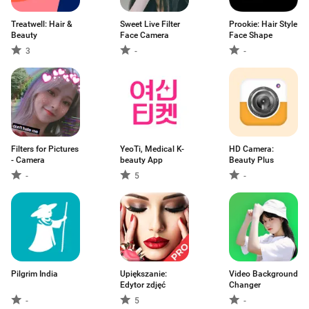
Treatwell: Hair &
Sweet Live Filter
Prookie: Hair Style
Beauty
Face Camera
Face Shape
3
-
-
Filters for Pictures
YeoTi, Medical K-
HD Camera:
- Camera
beauty App
Beauty Plus
-
5
-
Pilgrim India
Upiększanie:
Video Background
Edytor zdjęć
Changer
-
5
-