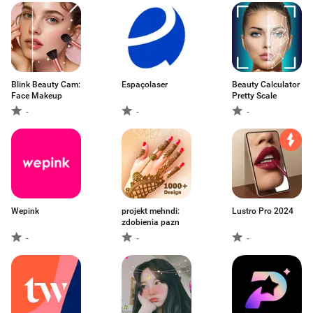
Blink Beauty Cam:
Espaçolaser
Beauty Calculator
Face Makeup
Pretty Scale
-
-
-
Wepink
projekt mehndi:
Lustro Pro 2024
zdobienia pazn
-
-
-