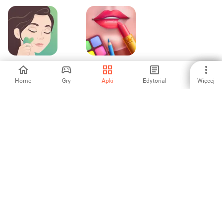
Joga twarzy,
Makeup camera
Masaż: forYou
Home
Gry
Apki
Edytorial
Więcej
-
-
1
2
3
4
5
6
7
8
Aptoide to najszybciej rozwijający się sklep z aplikacjami i
platforma dystrybucji na świecie. Jesteśmy globalną platformą dla
globalnych talentów. Pragniesz świata?