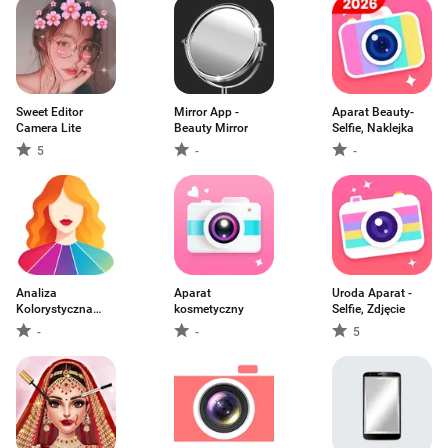
Sweet Editor
Mirror App -
Aparat Beauty-
Camera Lite
Beauty Mirror
Selfie, Naklejka
5
-
-
Analiza
Aparat
Uroda Aparat -
Kolorystyczna
kosmetyczny
Selfie, Zdjęcie
Dressika
-
-
5