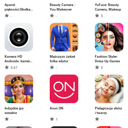
Aparat
Beauty Camera :
YuFace: Beauty
piękności:Słodka
You Makeover
Camera, Makeup
kamera
-
-
5
Kamera HD
Mężczyzn żakiet
Fashion Styler:
Androida: kamera
fotka edytor
Dress Up Games
4K
4.67
-
5
Indyjskie gry
Avon ON
Pielęgnacja skóry
weselne
i twarzy
-
1
-