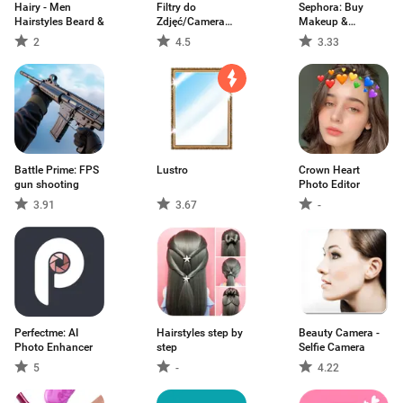
Hairy - Men
Filtry do
Sephora: Buy
Hairstyles Beard &
Zdjęć/Camera
Makeup &
Effects
Skincare
2
4.5
3.33
Battle Prime: FPS
Lustro
Crown Heart
gun shooting
Photo Editor
3.91
3.67
-
Perfectme: AI
Hairstyles step by
Beauty Camera -
Photo Enhancer
step
Selfie Camera
5
-
4.22