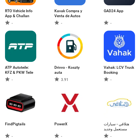
RTO Vehicle Info
Kavak Compra y
GAD24 App
App & Challan
Venta de Autos
-
-
-
ATP Autoteile:
Drivvo - Koszty
Vahak: LCV Truck
KFZ & PKW Teile
auta
Booking
-
3.91
-
FindPigtails
PowerX
هتلاقي - سيارات
-
-
-