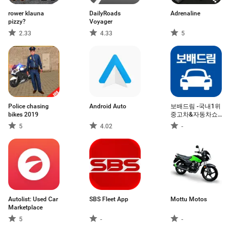
rower klauna
DailyRoads
Adrenaline
pizzy?
Voyager
2.33
4.33
5
Police chasing
Android Auto
보배드림 -국내1위
bikes 2019
중고차&자동차쇼
핑몰
5
4.02
-
Autolist: Used Car
SBS Fleet App
Mottu Motos
Marketplace
5
-
-