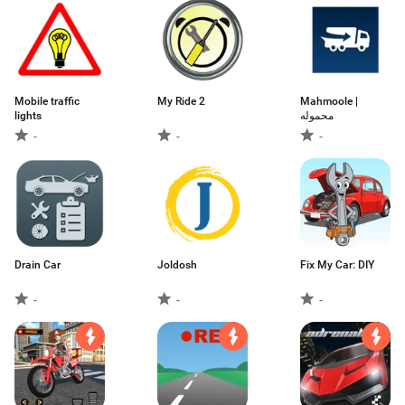
Mobile traffic
My Ride 2
Mahmoole |
lights
محموله
-
-
-
Drain Car
Joldosh
Fix My Car: DIY
-
-
-