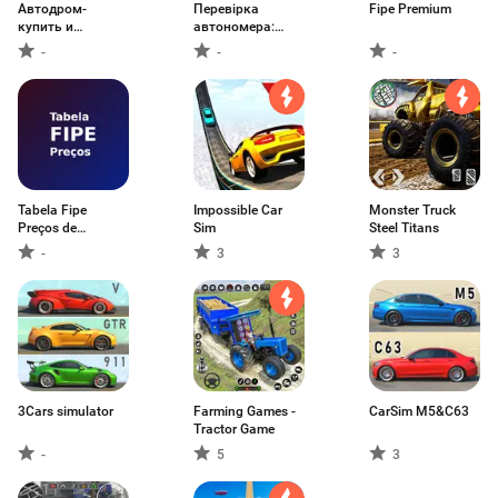
Автодром-
Перевірка
Fipe Premium
купить и
автономера:
продать авто
Україна
-
-
-
Tabela Fipe
Impossible Car
Monster Truck
Preços de
Sim
Steel Titans
Veículos
-
3
3
3Cars simulator
Farming Games -
CarSim M5&C63
Tractor Game
-
5
3