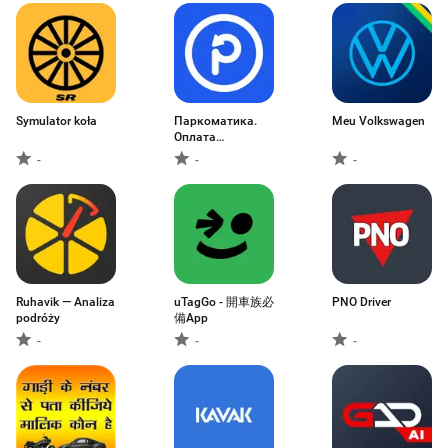
Symulator koła
Паркоматика.
Meu Volkswagen
Оплата
парковки
-
-
-
Ruhavik — Analiza
uTagGo - 開車族必
PNO Driver
podróży
備App
-
-
-