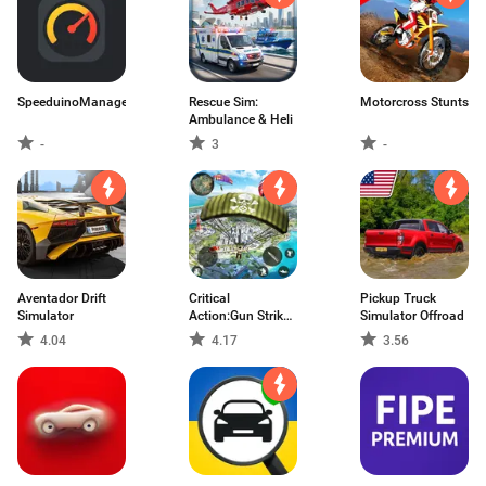
SpeeduinoManager
Rescue Sim:
Motorcross Stunts
Ambulance & Heli
-
3
-
Aventador Drift
Critical
Pickup Truck
Simulator
Action:Gun Strike
Simulator Offroad
Ops
4.04
4.17
3.56