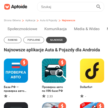
>
>
>
Strona Główna
Aplikacje
Auta & Pojazdy
Najnowsze
Społecznościowe
Komunikacja
Media & Wideo
RANKING
POPULARNE
NAJNOWSZE
Najnowsze aplikacje Auta & Pojazdy dla Androida
База РФ —
Проверка авто
Dollarfix+
проверка авто
по VIN базе РФ
по VIN
-
2.33
-