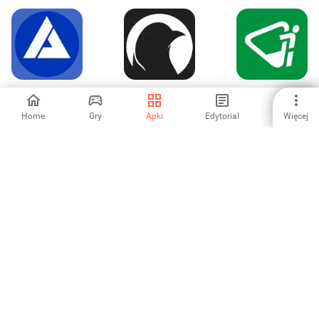
ДОРОЖНАЯ
Car Penguin:
G7 Packers,
СЕТЬ
Launcher & Maps
Movers, Transport
Home
Gry
Apki
Edytorial
Więcej
-
-
-
Mapit
DKV Fleet View
Cuvva
-
-
-