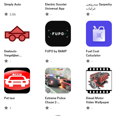
Simply Auto
Electric Scooter
سەرپێچی Sarpechy
Universal App
غرامات
3.86
-
-
Deelauto
FUPO by RAMP
Fuel Cost
Vergelijker:
Calculator
Huurauto
-
-
-
Pet taxi
Extreme Police
Diesel Motor
Chase 2-
Video Wallpaper
Impossible Stunt
1
-
-
Car Racing