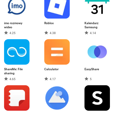
imo rozmowy
Roblox
Kalendarz
wideo
Samsung
4.25
4.38
4.14
ShareMe: File
Calculator
EasyShare
sharing
4.65
4.17
5