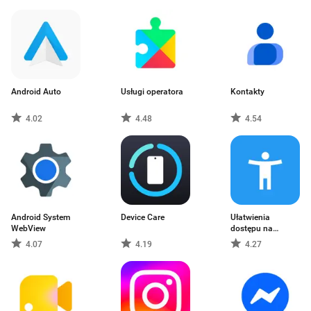
Android Auto
Usługi operatora
Kontakty
4.02
4.48
4.54
Android System
Device Care
Ułatwienia
WebView
dostępu na
Androida
4.07
4.19
4.27