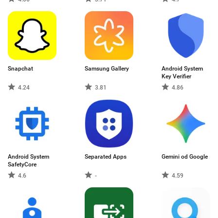
Snapchat
Samsung Gallery
Android System
Key Verifier
4.24
3.81
4.86
Android System
Separated Apps
Gemini od Google
SafetyCore
4.6
-
4.59