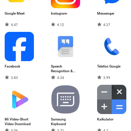
Google Meet
Instagram
Messenger
4.47
4.12
4.27
Facebook
Speech
Telefon Google
Recognition &
Synthesis
3.83
4.34
3.99
Mi Video-Short
Samsung
Kalkulator
Video Download
Keyboard
4.06
3.71
4.7