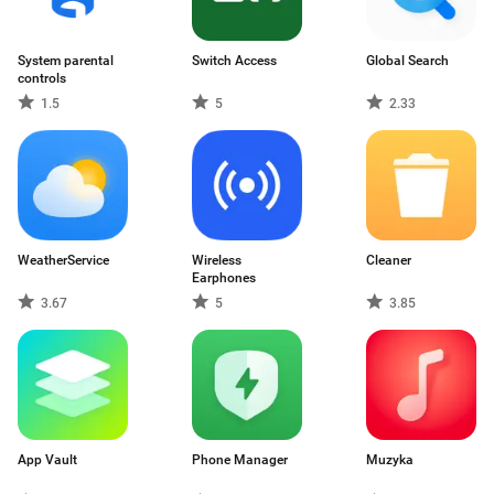
System parental
Switch Access
Global Search
controls
1.5
5
2.33
WeatherService
Wireless
Cleaner
Earphones
3.67
5
3.85
App Vault
Phone Manager
Muzyka