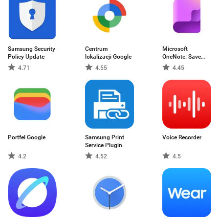
Samsung Security
Centrum
Microsoft
Policy Update
lokalizacji Google
OneNote: Save
Notes
4.71
4.55
4.45
Portfel Google
Samsung Print
Voice Recorder
Service Plugin
4.2
4.52
4.5