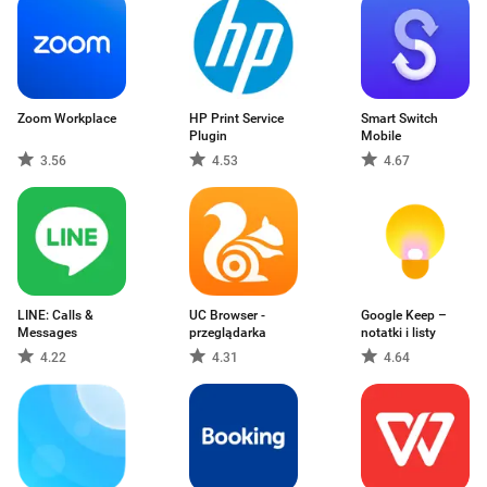
Zoom Workplace
HP Print Service
Smart Switch
Plugin
Mobile
3.56
4.53
4.67
LINE: Calls &
UC Browser -
Google Keep –
Messages
przeglądarka
notatki i listy
4.22
4.31
4.64