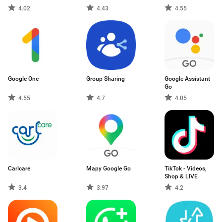
4.02
4.43
4.55
Google One
Group Sharing
Google Assistant
Go
4.55
4.7
4.05
Carlcare
Mapy Google Go
TikTok - Videos,
Shop & LIVE
3.4
3.97
4.2