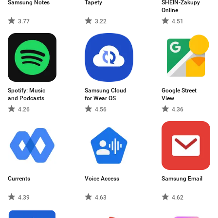
Samsung Notes
Tapety
SHEIN-Zakupy
Online
3.77
3.22
4.51
Spotify: Music
Samsung Cloud
Google Street
and Podcasts
for Wear OS
View
4.26
4.56
4.36
Currents
Voice Access
Samsung Email
4.39
4.63
4.62