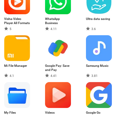
Visha-Video
WhatsApp
Ultra data saving
Player All Formats
Business
5
4.11
3.6
Mi File Manager
Google Pay: Save
Samsung Music
and Pay
4.1
4.41
3.81
My Files
Videos
Google Go