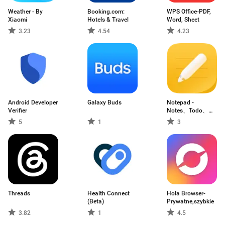
Weather - By
Booking.com:
WPS Office-PDF,
Xiaomi
Hotels & Travel
Word, Sheet
3.23
4.54
4.23
Android Developer
Galaxy Buds
Notepad -
Verifier
Notes、Todo、
Memo
5
1
3
Threads
Health Connect
Hola Browser-
(Beta)
Prywatne,szybkie
3.82
1
4.5