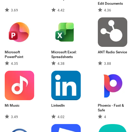
Edit Documents
3.69
4.42
4.36
Microsoft
Microsoft Excel:
ANT Radio Service
PowerPoint
Spreadsheets
4.35
4.38
3.88
Mi Music
LinkedIn
Phoenix - Fast &
Safe
3.49
4.02
4