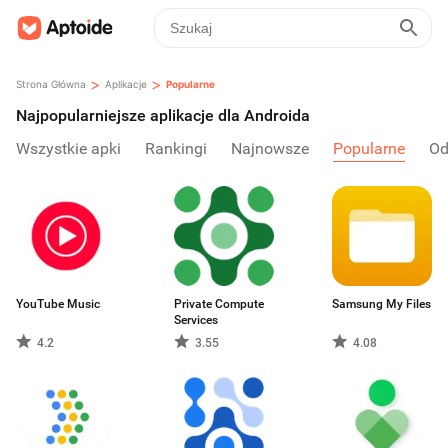
>
>
Strona Główna
Aplikacje
Popularne
Najpopularniejsze aplikacje dla Androida
Wszystkie apki
Rankingi
Najnowsze
Popularne
Od
YouTube Music
Private Compute
Samsung My Files
Services
4.2
3.55
4.08