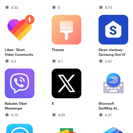
4.33
5
4.73
Likee - Short
Themes
Ekran startowy
Video Community
Samsung One UI
4.3
4.1
3.62
Rakuten Viber
X
Microsoft
Messenger
SwiftKey AI
Keyboard
4.19
4.09
4.37