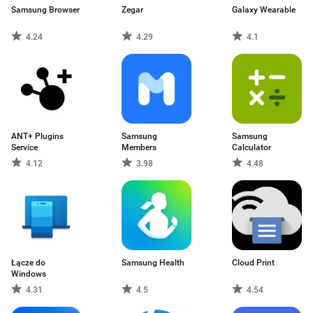
Samsung Browser
Zegar
Galaxy Wearable
4.24
4.29
4.1
ANT+ Plugins
Samsung
Samsung
Service
Members
Calculator
4.12
3.98
4.48
Łącze do
Samsung Health
Cloud Print
Windows
4.31
4.5
4.54