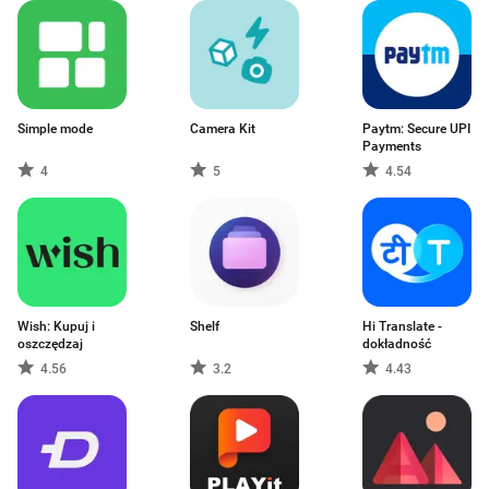
Simple mode
Camera Kit
Paytm: Secure UPI
Payments
4
5
4.54
Wish: Kupuj i
Shelf
Hi Translate -
oszczędzaj
dokładność
4.56
3.2
4.43