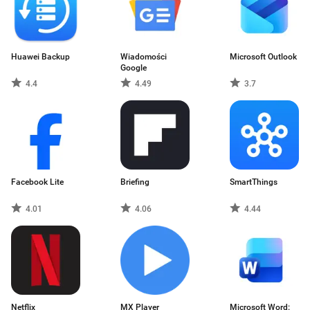
Huawei Backup
Wiadomości
Microsoft Outlook
Google
4.4
4.49
3.7
Facebook Lite
Briefing
SmartThings
4.01
4.06
4.44
Netflix
MX Player
Microsoft Word: