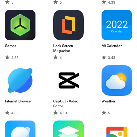
5
5
4.33
Games
Lock Screen
Mi Calendar
Magazine
4.83
4
3.43
Internet Browser
CapCut - Video
Weather
Editor
4.83
4.13
5