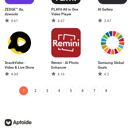
ZEDGE™ tła,
PLAYit-All in One
AI Gallery
dzwonki
Video Player
4.61
4.47
3.47
SnackVideo -
Remini - AI Photo
Samsung Global
Video & Live Show
Enhancer
Goals
4.44
4.16
4.2
1
2
3
4
5
6
7
8