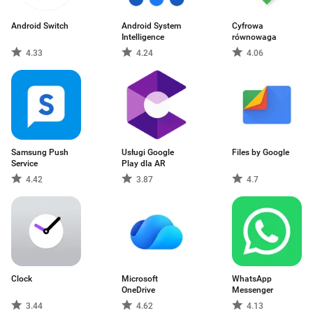
Android Switch
Android System
Cyfrowa
Intelligence
równowaga
4.33
4.24
4.06
Samsung Push
Usługi Google
Files by Google
Service
Play dla AR
4.42
3.87
4.7
Clock
Microsoft
WhatsApp
OneDrive
Messenger
3.44
4.62
4.13