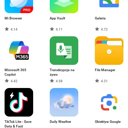
Mi Browser
App Vault
Galeria
4.14
4.11
4.72
Microsoft 365
Transkrypcja na
File Manager
Copilot
żywo
4.42
4.58
4.31
TikTok Lite - Save
Daily Weather
Obiektyw Google
Data & Fast