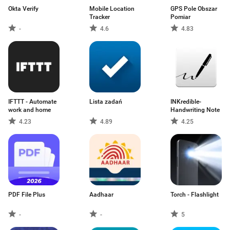
Okta Verify
Mobile Location
GPS Pole Obszar
Tracker
Pomiar
-
4.6
4.83
IFTTT - Automate
Lista zadań
INKredible-
work and home
Handwriting Note
4.23
4.89
4.25
PDF File Plus
Aadhaar
Torch - Flashlight
-
-
5