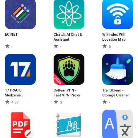
ECINET
Chatdi: AI Chat &
WiFinder: Wifi
Assistant
Location Map
-
-
5
17TRACK
CyBear VPN -
TrendClean -
Śledzenie
Fast VPN Proxy
Storage Cleaner
przesyłek
4.87
3
-