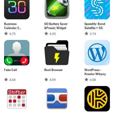
Business
GO Battery Saver
Speedify: Bond
Calendar 2
&Power; Widget
Satellite + 5G
Kalendarz
4.73
4.05
3.74
Fake Call
Root Browser
WordPress -
Kreator Witryny
4.04
4.09
4.58