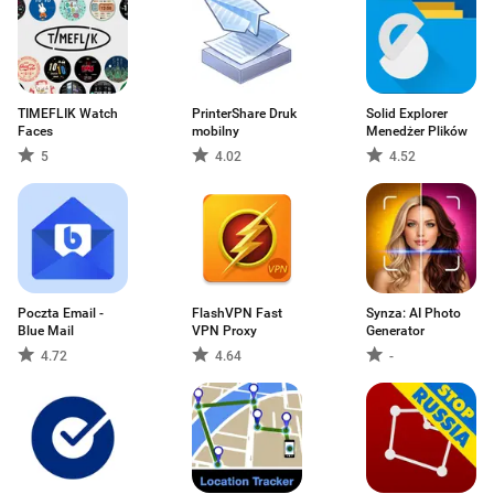
TIMEFLIK Watch
PrinterShare Druk
Solid Explorer
Faces
mobilny
Menedżer Plików
5
4.02
4.52
Poczta Email -
FlashVPN Fast
Synza: AI Photo
Blue Mail
VPN Proxy
Generator
4.72
4.64
-