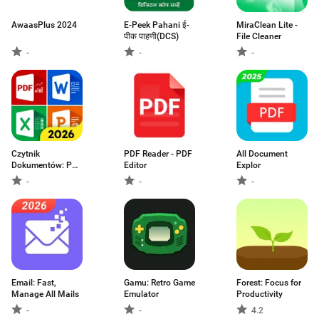
AwaasPlus 2024
E-Peek Pahani ई-
MiraClean Lite -
पीक पाहणी(DCS)
File Cleaner
-
-
-
Czytnik
PDF Reader - PDF
All Document
Dokumentów: PDF
Editor
Explor
Reader
-
-
-
Email: Fast,
Gamu: Retro Game
Forest: Focus for
Manage All Mails
Emulator
Productivity
-
-
4.2