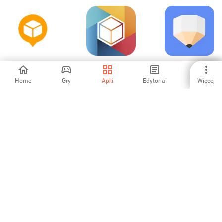
AfterShip Package
lifebox
ClevNote - Lista
Tracker
zadań
Home
Gry
Apki
Edytorial
Więcej
4.38
3.73
5
Collect by
WeeNote Notes
aCalendar - your
WeTransfer
and Widget
calendar
4.67
4
4.54