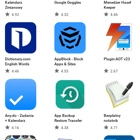
Kalendarz
Google Goggles
Menedżer Haseł
Zmianowy
Keeper
4.92
4.32
4.46
Dictionary.com:
AppBlock - Block
Plugin:AOT v23
English Words
Apps & Sites
4.46
4.55
2.67
Any.do - Zadania
App Backup
Bezpłatny
+ Kalendarz
Restore Transfer
notatnik
4.16
4.38
4.71