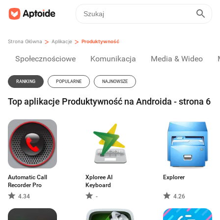
>
>
Strona Główna
Aplikacje
Produktywność
Społecznościowe
Komunikacja
Media & Wideo
RANKING
POPULARNE
NAJNOWSZE
Top aplikacje Produktywność na Androida - strona 6
Automatic Call
Xploree AI
Explorer
Recorder Pro
Keyboard
4.34
-
4.26