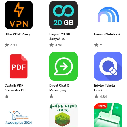
Ultra VPN: Proxy
Degoo: 20 GB
Gemini Notebook
danych w
chmurze
4.31
4.26
2
Czytnik PDF -
Direct Chat &
Edytor Tekstu
Konwerter PDF
Messaging
QuickEdit
-
-
4.84