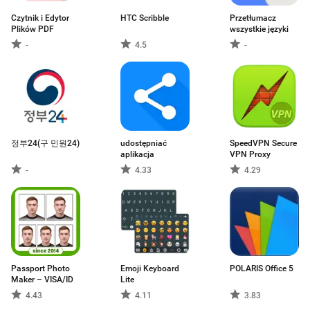
Czytnik i Edytor
HTC Scribble
Przetłumacz
Plików PDF
wszystkie języki
-
4.5
-
정부24(구 민원24)
udostępniać
SpeedVPN Secure
aplikacja
VPN Proxy
-
4.33
4.29
Passport Photo
Emoji Keyboard
POLARIS Office 5
Maker – VISA/ID
Lite
4.43
4.11
3.83