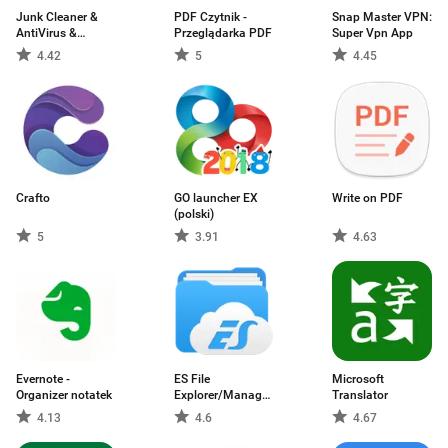
Junk Cleaner &
PDF Czytnik -
Snap Master VPN:
AntiVirus &
Przeglądarka PDF
Super Vpn App
Battery Saver Pro
4.42
5
4.45
Crafto
GO launcher EX
Write on PDF
(polski)
5
3.91
4.63
Evernote -
ES File
Microsoft
Organizer notatek
Explorer/Manager
Translator
PRO
4.13
4.6
4.67