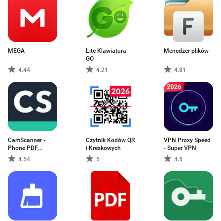
MEGA
Lite Klawiatura
Menedżer plików
GO
4.44
4.21
4.81
CamScanner -
Czytnik Kodów QR
VPN Proxy Speed
Phone PDF
i Kreskowych
- Super VPN
Creator
4.54
5
4.5