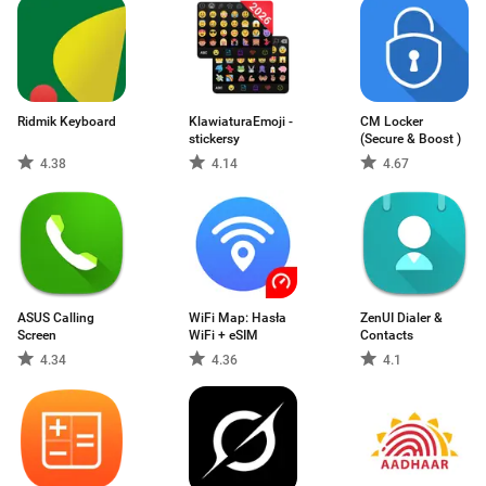
Ridmik Keyboard
KlawiaturaEmoji -
CM Locker
stickersy
(Secure & Boost )
4.38
4.14
4.67
ASUS Calling
WiFi Map: Hasła
ZenUI Dialer &
Screen
WiFi + eSIM
Contacts
4.34
4.36
4.1