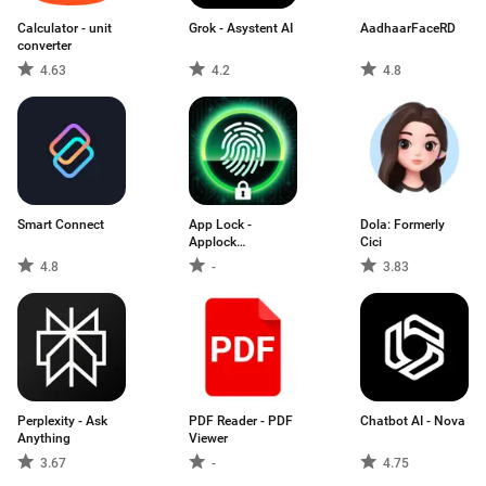
Calculator - unit
Grok - Asystent AI
AadhaarFaceRD
converter
4.63
4.2
4.8
Smart Connect
App Lock -
Dola: Formerly
Applock
Cici
Fingerprint
4.8
-
3.83
Perplexity - Ask
PDF Reader - PDF
Chatbot AI - Nova
Anything
Viewer
3.67
-
4.75