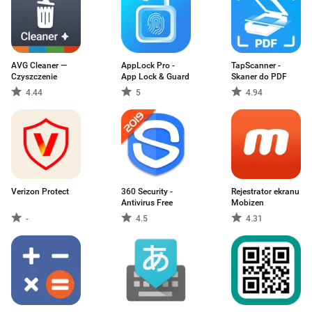
AVG Cleaner —
AppLock Pro -
TapScanner -
Czyszczenie
App Lock & Guard
Skaner do PDF
4.44
5
4.94
Verizon Protect
360 Security -
Rejestrator ekranu
Antivirus Free
Mobizen
-
4.5
4.31