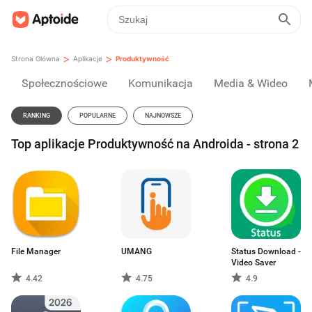
>
>
Strona Główna
Aplikacje
Produktywność
Społecznościowe
Komunikacja
Media & Wideo
RANKING
POPULARNE
NAJNOWSZE
Top aplikacje Produktywność na Androida - strona 2
File Manager
UMANG
Status Download -
Video Saver
4.42
4.75
4.9