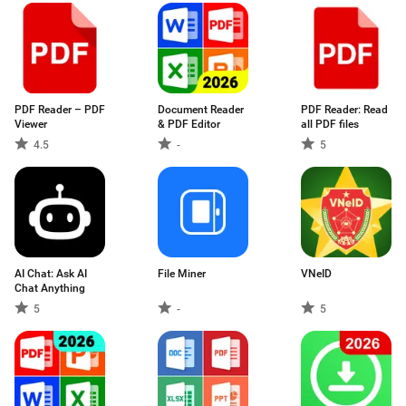
PDF Reader – PDF
Document Reader
PDF Reader: Read
Viewer
& PDF Editor
all PDF files
4.5
-
5
AI Chat: Ask AI
File Miner
VNeID
Chat Anything
5
-
5