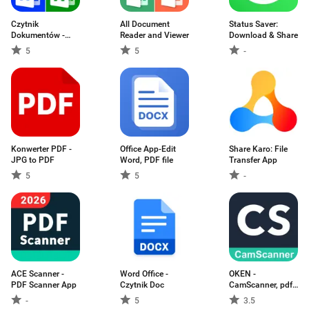
Czytnik
All Document
Status Saver:
Dokumentów -
Reader and Viewer
Download & Share
Docx, PDF
5
5
-
Konwerter PDF -
Office App-Edit
Share Karo: File
JPG to PDF
Word, PDF file
Transfer App
5
5
-
ACE Scanner -
Word Office -
OKEN -
PDF Scanner App
Czytnik Doc
CamScanner, pdf
scanner
-
5
3.5