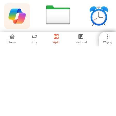
​​Microsoft Copilot
HTC File Manager
Budzik Xtreme:
Zegar, Stoper
Home
Gry
Apki
Edytorial
Więcej
4.94
5
4.46
Planner 5D: AI
Claude by
Microsoft Lens -
Home Design
Anthropic
PDF Scanner
4.33
4.67
4.36