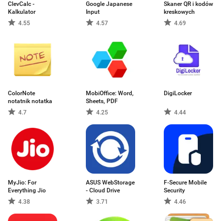
ClevCalc -
Google Japanese
Skaner QR i kodów
Kalkulator
Input
kreskowych
4.55
4.57
4.69
ColorNote
MobiOffice: Word,
DigiLocker
notatnik notatka
Sheets, PDF
4.7
4.25
4.44
MyJio: For
ASUS WebStorage
F-Secure Mobile
Everything Jio
- Cloud Drive
Security
4.38
3.71
4.46