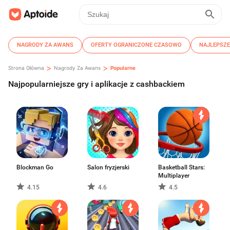
NAGRODY ZA AWANS
OFERTY OGRANICZONE CZASOWO
NAJLEPSZE
>
>
Strona Główna
Nagrody Za Awans
Popularne
Najpopularniejsze gry i aplikacje z cashbackiem
Blockman Go
Salon fryzjerski
Basketball Stars:
Multiplayer
4.15
4.6
4.5