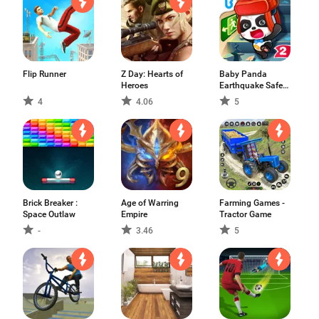
Flip Runner
Z Day: Hearts of
Baby Panda
Heroes
Earthquake Safety
2
4
4.06
5
Brick Breaker :
Age of Warring
Farming Games -
Space Outlaw
Empire
Tractor Game
-
3.46
5