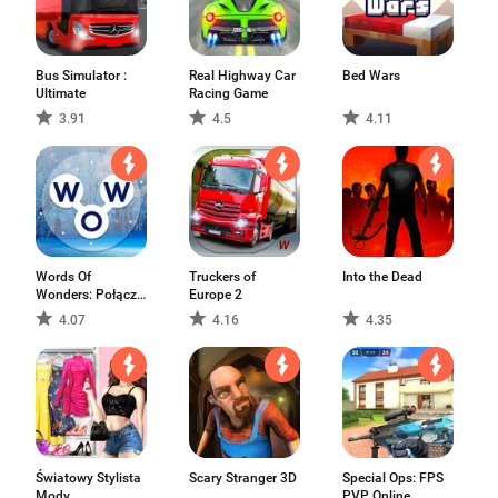
Bus Simulator :
Real Highway Car
Bed Wars
Ultimate
Racing Game
3.91
4.5
4.11
Words Of
Truckers of
Into the Dead
Wonders: Połącz
Europe 2
Słowa
4.07
4.16
4.35
Światowy Stylista
Scary Stranger 3D
Special Ops: FPS
Mody
PVP Online