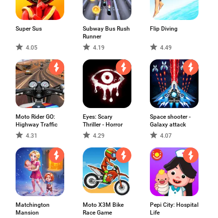
Super Sus
Subway Bus Rush
Flip Diving
Runner
4.05
4.19
4.49
Moto Rider GO:
Eyes: Scary
Space shooter -
Highway Traffic
Thriller - Horror
Galaxy attack
4.31
4.29
4.07
Matchington
Moto X3M Bike
Pepi City: Hospital
Mansion
Race Game
Life