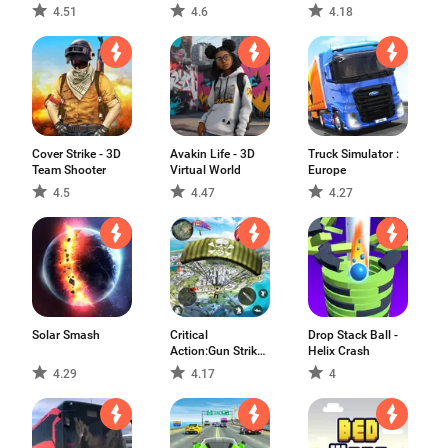
4.51
4.6
4.18
Cover Strike - 3D
Avakin Life - 3D
Truck Simulator :
Team Shooter
Virtual World
Europe
4.5
4.47
4.27
Solar Smash
Critical
Drop Stack Ball -
Action:Gun Strike
Helix Crash
Ops
4.29
4.17
4