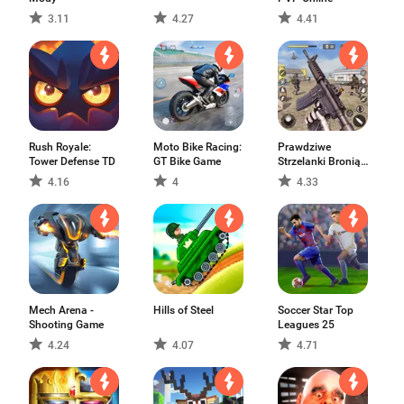
3.11
4.27
4.41
Rush Royale:
Moto Bike Racing:
Prawdziwe
Tower Defense TD
GT Bike Game
Strzelanki Bronią
3D
4.16
4
4.33
Mech Arena -
Hills of Steel
Soccer Star Top
Shooting Game
Leagues 25
4.24
4.07
4.71