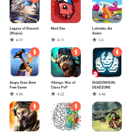
Legacy of Discord
Mad Dex
Lotnisko dla
(Wojna)
dzieci
4.31
4.11
3.4
Angry Gran Best
Vikings: War of
SHADOWGUN:
Free Game
Clans PvP
DEADZONE
4.56
4.22
4.46