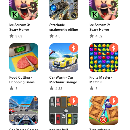
Ice Scream 3:
Strzelanie
Ice Scream 2:
Scary Horror
snajperskie offline
Scary Horror
3.63
4.5
4.52
Food Cutting -
Car Wash - Car
Fruits Master -
Chopping Game
Mechanic Garage
Match 3
5
4.33
5