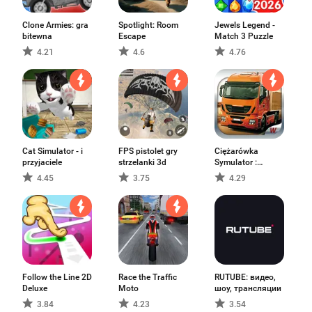
Clone Armies: gra
Spotlight: Room
Jewels Legend -
bitewna
Escape
Match 3 Puzzle
4.21
4.6
4.76
Cat Simulator - i
FPS pistolet gry
Ciężarówka
przyjaciele
strzelanki 3d
Symulator :
Europa
4.45
3.75
4.29
Follow the Line 2D
Race the Traffic
RUTUBE: видео,
Deluxe
Moto
шоу, трансляции
3.84
4.23
3.54