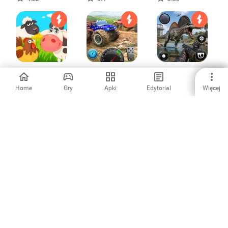
Farma zwierząt
Racing Xtreme 2:
Wild Dinosaur
Monster Truck
Hunting Games
3D
Home
Gry
Apki
Edytorial
Więcej
5
4.77
4.8
Gold Miner
Hunting Simulator
Hotel Hideaway:
Classic: Gold Rush
4x4
Avatar & Chat
3.77
4.25
4.14