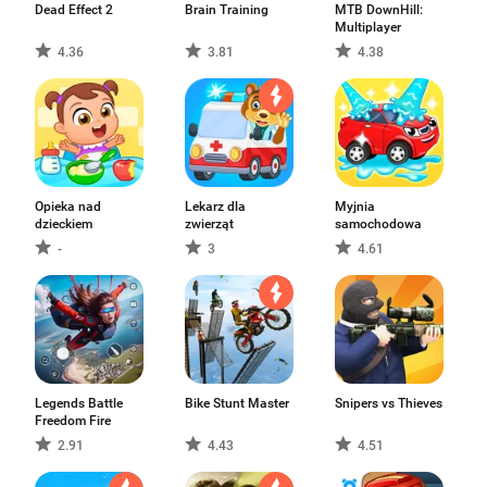
Dead Effect 2
Brain Training
MTB DownHill:
Multiplayer
4.36
3.81
4.38
Opieka nad
Lekarz dla
Myjnia
dzieckiem
zwierząt
samochodowa
-
3
4.61
Legends Battle
Bike Stunt Master
Snipers vs Thieves
Freedom Fire
2.91
4.43
4.51