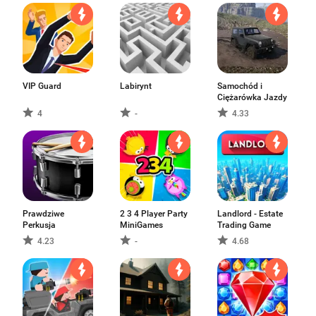
VIP Guard
Labirynt
Samochód i
Ciężarówka Jazdy
4
-
4.33
Prawdziwe
2 3 4 Player Party
Landlord - Estate
Perkusja
MiniGames
Trading Game
4.23
-
4.68