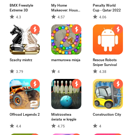
BMX Freestyle
My Home
Penalty World
Extreme 3D
Makeover: House
Cup - Qatar 2022
Design
4.3
4.57
4.06
Szachy mistrz
marmurowa misja
Rescue Robots
Sniper Survival
3.79
4
4.38
Offroad Legends 2
Mistrzostwa
Construction City
świata w kręgle
4.4
4.75
4