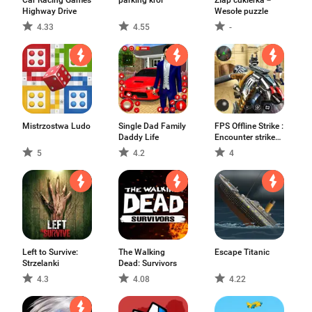
Car Racing Games
parking król
Złap cukierka－
Highway Drive
Wesołe puzzle
4.33
4.55
-
Mistrzostwa Ludo
Single Dad Family
FPS Offline Strike :
Daddy Life
Encounter strike
missions
5
4.2
4
Left to Survive:
The Walking
Escape Titanic
Strzelanki
Dead: Survivors
4.3
4.08
4.22