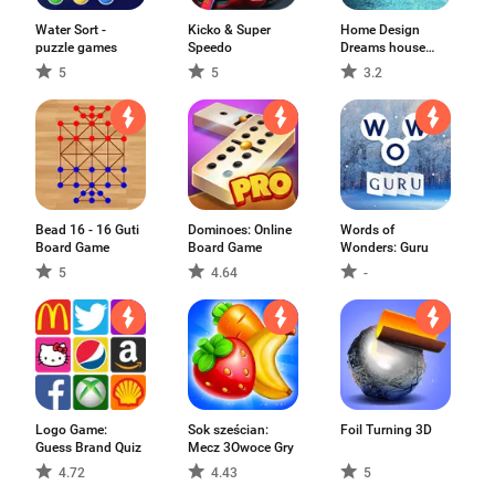
Water Sort -
Kicko & Super
Home Design
puzzle games
Speedo
Dreams house
games
5
5
3.2
Bead 16 - 16 Guti
Dominoes: Online
Words of
Board Game
Board Game
Wonders: Guru
5
4.64
-
Logo Game:
Sok sześcian:
Foil Turning 3D
Guess Brand Quiz
Mecz 3Owoce Gry
4.72
4.43
5