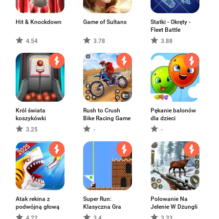
Hit & Knockdown
Game of Sultans
Statki - Okręty -
Fleet Battle
4.54
3.78
3.88
Król świata
Rush to Crush
Pękanie balonów
koszykówki
Bike Racing Game
dla dzieci
3.25
-
-
Atak rekina z
Super Run:
Polowanie Na
podwójną głową
Klasyczna Gra
Jelenie W Dżungli
4.22
3.4
3.33