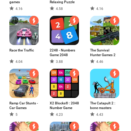
games
Relaxing Puzzle
4.16
4.58
4.16
Race the Traffic
2248 - Numbers
The Survival
Game 2048
Hunter Games 2
4.04
3.88
4.46
Ramp Car Stunts -
X2 Blocks® : 2048
The Catapult 2 :
Car Games
Number Game
bone masters
5
4.23
4.43