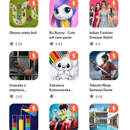
Obrony wieży król
Bu Bunny - Cute
Indian Fashion
pet care game
Dressup Stylist
4.26
3.86
4.5
Ucieczka z
Zabawna
Takashi Ninja
więzienia,
Kolorowanka
Samurai Game
przygoda
Rysowanie
3.63
-
4.64