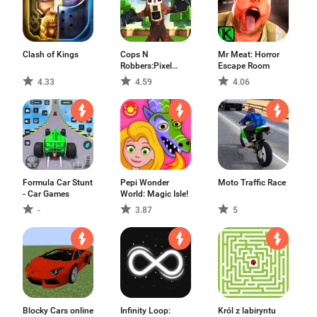
Clash of Kings
Cops N
Mr Meat: Horror
Robbers:Pixel
Escape Room
Craft Gun
4.33
4.59
4.06
Formula Car Stunt
Pepi Wonder
Moto Traffic Race
- Car Games
World: Magic Isle!
-
3.87
5
Blocky Cars online
Infinity Loop:
Król z labiryntu