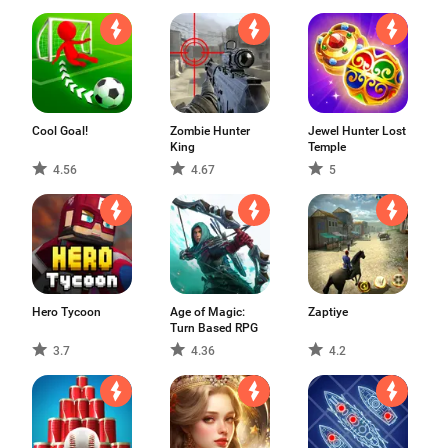
Cool Goal!
Zombie Hunter
Jewel Hunter Lost
King
Temple
4.56
4.67
5
Hero Tycoon
Age of Magic:
Zaptiye
Turn Based RPG
3.7
4.36
4.2