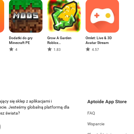
Dodatki do gry
Grow A Garden
Omlet: Live & 3D
Minecraft PE
Roblox
Avatar Stream
Companion
4
1.83
4.57
jący się sklep z aplikacjami i
Aptoide App Store
ecie. Jesteśmy globalną platformą dla
esz świata?
FAQ
Wsparcie