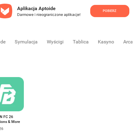
Aplikacja Aptoide
POBIERZ
Darmowe i nieograniczone aplikacje!
ade
Symulacja
Wyścigi
Tablica
Kasyno
Arcad
N FC 26
tions & More
26