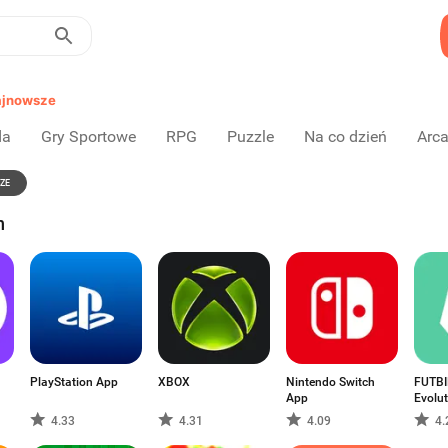
jnowsze
da
Gry Sportowe
RPG
Puzzle
Na co dzień
Arc
ZE
n
PlayStation App
XBOX
Nintendo Switch
FUTBI
App
Evolu
4.33
4.31
4.09
4.