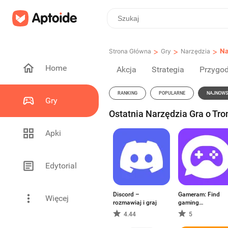
>
>
>
Na
Strona Główna
Gry
Narzędzia
Home
Akcja
Strategia
Przygo
RANKING
POPULARNE
NAJNOWS
Gry
Ostatnia Narzędzia Gra o Tro
Apki
Edytorial
Discord –
Gameram: Find
Więcej
rozmawiaj i graj
gaming
teammates
4.44
5