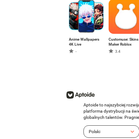
Anime Wallpapers
Customuse: Skins
4K Live
Maker Roblox
-
3.4
Aptoide to najszybciej rozwija
platforma dystrybucji na świ
globalnych talentów. Pragni
Polski