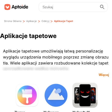
>
>
>
Strona Główna
Aplikacje
Odkryj
Aplikacje Tapet
Aplikacje tapetowe
Aplikacje tapetowe umożliwiają łatwą personalizację
wyglądu urządzenia mobilnego poprzez zmianę obrazu
tła. Wiele aplikacji zawiera rozbudowane kolekcje tapet
uporządkowane według motywów.
Więcej
Dostępne funkcje mogą się różnić w zależności od
aplikacji. Niektóre aplikacje tapetowe skupiają się na
statycznych obrazach, inne oferują tapety dynamiczne
z efektami ruchu lub interaktywnymi elementami.
Jakość obrazu oraz obsługa rozdzielczości to ważne
czynniki przy wyborze aplikacji tapetowej. Niektóre