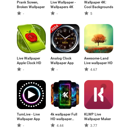
Prank Screen,
Live Wallpaper -
Wallpaper 4K:
Broken Wallpaper
Wallpapers 4K
Cool Backgrounds
-
-
5
Live Wallpaper
Analog Clock
Awesome-Land
Apple Clock HD
Wallpaper App
Live wallpaper HD
-
-
4.67
TurnLive - Live
4k wallpaper Full
KLWP Live
Wallpaper App
HD wallpaper
Wallpaper Maker
(background)
-
4.44
3.77