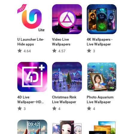
U Launcher Lite-
Video Live
4K Wallpapers -
Hide apps
Wallpapers
Live Wallpaper
4.64
4.57
3
4D Live
Christmas Rink
Photo Aquarium
Wallpaper–HD
Live Wallpaper
Live Wallpaper
Wallpaper
3
4
4