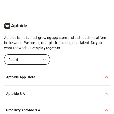
techniczną, podając
problem nadal występuje,
szczegóły dotyczące
skontaktuj się z pomocą
urządzenia i przeglądarki.
techniczną.
Aptoide is the fastest growing app store and distribution platform
in the world. We are a global platform por global talent. Do you
want the world?
Let’s play together.
Polski
Aptoide App Store
Aptoide S.A
Produkty Aptoide S.A