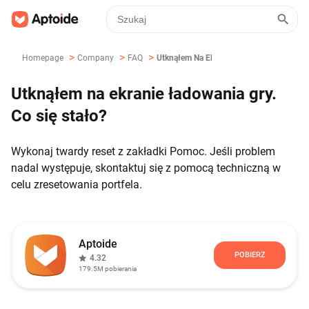
>
>
>
Homepage
Company
FAQ
Utknąłem Na Ekranie Ładowania Gry. Co S
Utknąłem na ekranie ładowania gry.
Co się stało?
Wykonaj twardy reset z zakładki Pomoc. Jeśli problem
nadal występuje, skontaktuj się z pomocą techniczną w
celu zresetowania portfela.
Aptoide
POBIERZ
4.32
179.5M
pobierania