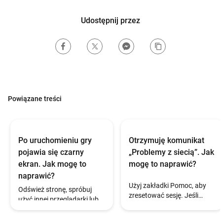
Udostępnij przez
Powiązane treści
Po uruchomieniu gry
Otrzymuję komunikat
pojawia się czarny
„Problemy z siecią”. Jak
ekran. Jak mogę to
mogę to naprawić?
naprawić?
Użyj zakładki Pomoc, aby
Odśwież stronę, spróbuj
zresetować sesję. Jeśli
użyć innej przeglądarki lub
problem nadal występuje,
wykonaj twardy reset z
skontaktuj się z pomocą
zakładki Pomoc. Jeśli